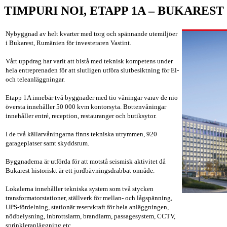
TIMPURI NOI, ETAPP 1A – BUKAREST
Nybyggnad av helt kvarter med torg och spännande utemiljöer
i Bukarest, Rumänien för investeraren Vastint.
Vårt uppdrag har varit att bistå med teknisk kompetens under
hela entreprenaden för att slutligen utföra slutbesiktning för El-
och teleanläggningar.
Etapp 1A innebär två byggnader med tio våningar varav de nio
översta innehåller 50 000 kvm kontorsyta. Bottenvåningar
innehåller entré, reception, restauranger och butiksytor.
I de två källarvåningarna finns tekniska utrymmen, 920
garageplatser samt skyddsrum.
Byggnaderna är utförda för att motstå seismisk aktivitet då
Bukarest historiskt är ett jordbävningsdrabbat område.
Lokalerna innehåller tekniska system som två stycken
transformatorstationer, ställverk för mellan- och lågspänning,
UPS-fördelning, stationär reservkraft för hela anläggningen,
nödbelysning, inbrottslarm, brandlarm, passagesystem, CCTV,
sprinkleranläggning etc.